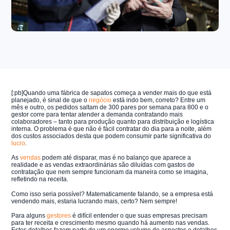
[:pb]Quando uma fábrica de sapatos começa a vender mais do que está
planejado, é sinal de que o
negócio
está indo bem, correto? Entre um
mês e outro, os pedidos saltam de 300 pares por semana para 800 e o
gestor corre para tentar atender a demanda contratando mais
colaboradores – tanto para produção quanto para distribuição e logística
interna. O problema é que não é fácil contratar do dia para a noite, além
dos custos associados desta que podem consumir parte significativa do
lucro
.
As
vendas
podem até disparar, mas é no balanço que aparece a
realidade e as vendas extraordinárias são diluídas com gastos de
contratação que nem sempre funcionam da maneira como se imagina,
refletindo na receita.
Como isso seria possível? Matematicamente falando, se a empresa está
vendendo mais, estaria lucrando mais, certo? Nem sempre!
Para alguns
gestores
é difícil entender o que suas empresas precisam
para ter receita e crescimento mesmo quando há aumento nas vendas.
Estes detalhes fazem parte de um enorme volume de aspectos e detalhes