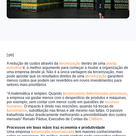
[:pb]
A redução de custos através da
terceirização
dentro de uma
planta
industrial
é, o melhor argumento para começar a mudar a organização de
uma empresa desde já. Não é a única vantagem da terceirização, mas
pode apostar que os resultados diretos de uma
terceirização
garantem
menos custos que podem ser revertidos em novos investimentos para
setores mais prioritários.
“A matemática é simples. Quando
terceirizamos determinados processos
,
a empresa vai gastar menos com o desperdício de produtos e máquinas,
por exemplo, sem contar com menor custo em questões de
recursos
humanos.
O impacto é direto nas rescisões, quando há trocas de
funcionários
, substituição nas férias e até mesmo nas faltas. O passivo
trabalhista reduz drasticamente melhorando a previsibilidade dos custos
mensais”
Renato
Pádua, Executivo de Contas da
CWBem
.
Processos em boas mãos traz economia e produtividade
Uma empresa
terceirizada especializada
tem maiores conhecimentos
sobre os processos. Na prática, quem contrata pode concentrar esforços