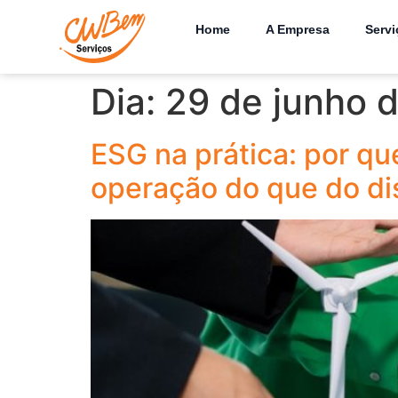
Home
A Empresa
Servi
Dia:
29 de junho 
ESG na prática: por qu
operação do que do di