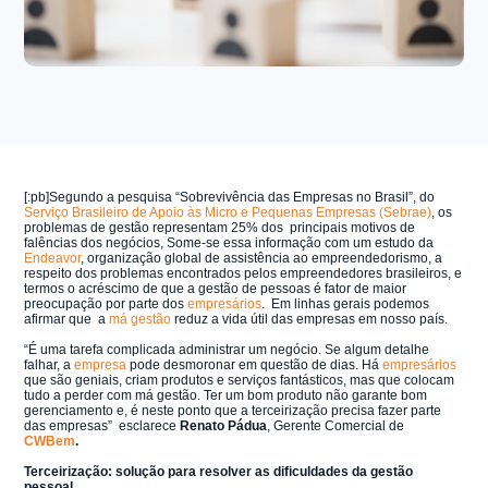
[:pb]
Segundo a pesquisa “Sobrevivência das Empresas no Brasil”, do
Serviço Brasileiro de Apoio às Micro e Pequenas Empresas (Sebrae)
, os
problemas de gestão representam 25% dos principais motivos de
falências dos negócios, Some-se essa informação com um estudo da
Endeavor
, organização global de assistência ao empreendedorismo, a
respeito dos problemas encontrados pelos empreendedores brasileiros, e
termos o acréscimo de que a gestão de pessoas é fator de maior
preocupação por parte dos
empresários
. Em linhas gerais podemos
afirmar que a
má gestão
reduz a vida útil das empresas em nosso país.
“É uma tarefa complicada administrar um negócio. Se algum detalhe
falhar, a
empresa
pode desmoronar em questão de dias. Há
empresários
que são geniais, criam produtos e serviços fantásticos, mas que colocam
tudo a perder com má gestão. Ter um bom produto não garante bom
gerenciamento e, é neste ponto que a terceirização precisa fazer parte
das empresas” esclarece
Renato Pádua
,
Gerente Comercial
de
CWBem
.
Terceirização: solução para resolver as dificuldades da gestão
pessoal