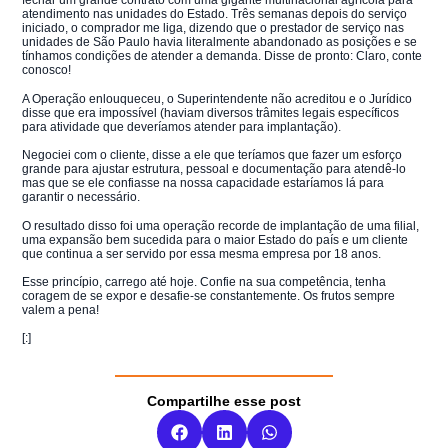
fechar um grande contrato com uma gigante multinacional agrícola para
atendimento nas unidades do Estado. Três semanas depois do serviço
iniciado, o comprador me liga, dizendo que o prestador de serviço nas
unidades de São Paulo havia literalmente abandonado as posições e se
tínhamos condições de atender a demanda. Disse de pronto: Claro, conte
conosco!
A Operação enlouqueceu, o Superintendente não acreditou e o Jurídico
disse que era impossível (haviam diversos trâmites legais específicos
para atividade que deveríamos atender para implantação).
Negociei com o cliente, disse a ele que teríamos que fazer um esforço
grande para ajustar estrutura, pessoal e documentação para atendê-lo
mas que se ele confiasse na nossa capacidade estaríamos lá para
garantir o necessário.
O resultado disso foi uma operação recorde de implantação de uma filial,
uma expansão bem sucedida para o maior Estado do país e um cliente
que continua a ser servido por essa mesma empresa por 18 anos.
Esse princípio, carrego até hoje. Confie na sua competência, tenha
coragem de se expor e desafie-se constantemente. Os frutos sempre
valem a pena!
[:]
Compartilhe esse post