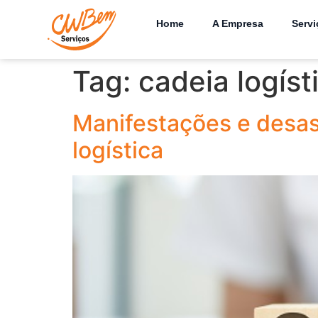
Home
A Empresa
Servi
Tag:
cadeia logíst
Manifestações e desas
logística