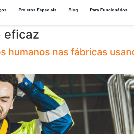
ços
Projetos Especiais
Blog
Para Funcionários
 eficaz
ros humanos nas fábricas usa