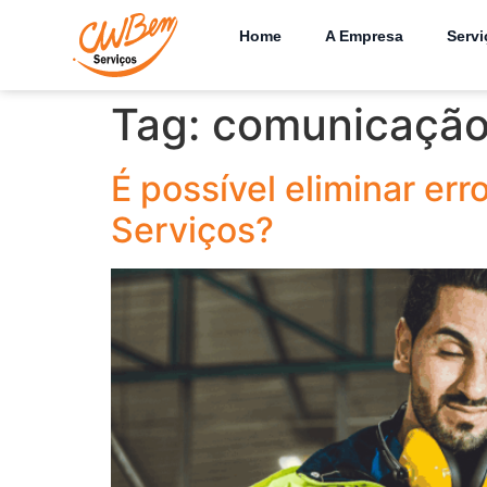
Home
A Empresa
Servi
Tag:
comunicação
É possível eliminar er
Serviços?