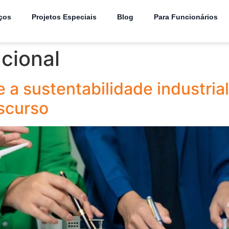
ços
Projetos Especiais
Blog
Para Funcionários
acional
e a sustentabilidade industri
scurso