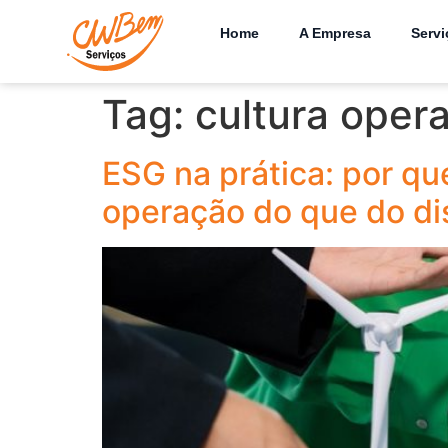
Home
A Empresa
Servi
Tag:
cultura oper
ESG na prática: por qu
operação do que do di