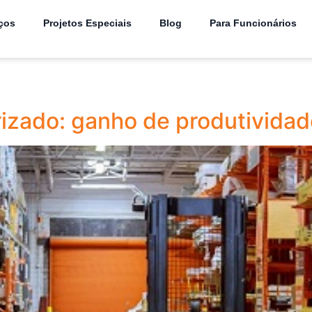
ços
Projetos Especiais
Blog
Para Funcionários
rizado: ganho de produtivida