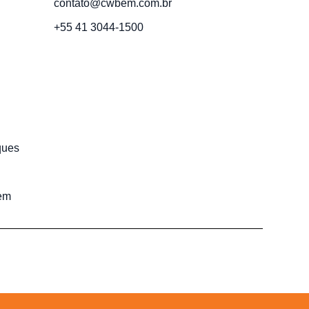
contato@cwbem.com.br
+55 41 3044-1500
ques
em