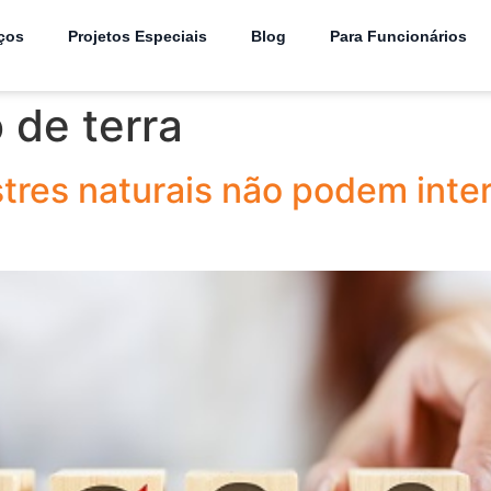
ços
Projetos Especiais
Blog
Para Funcionários
 de terra
tres naturais não podem inte