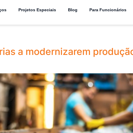
ços
Projetos Especiais
Blog
Para Funcionários
trias a modernizarem produçã