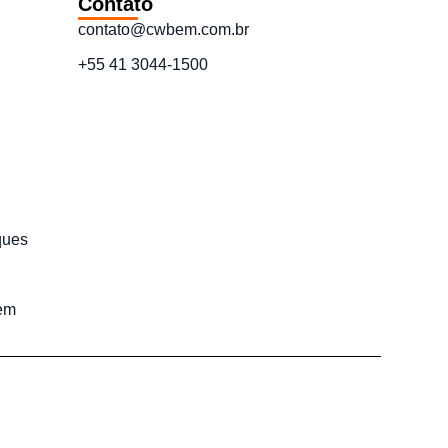
Contato
contato@cwbem.com.br
+55 41 3044-1500
ques
em