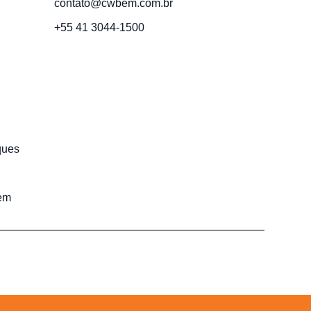
contato@cwbem.com.br
+55 41 3044-1500
ques
em