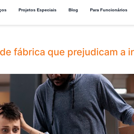
ços
Projetos Especiais
Blog
Para Funcionários
de fábrica que prejudicam a i