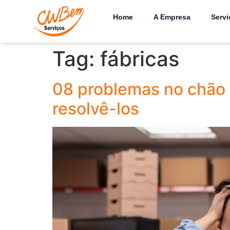
Home
A Empresa
Servi
Tag:
fábricas
08 problemas no chão 
resolvê-los