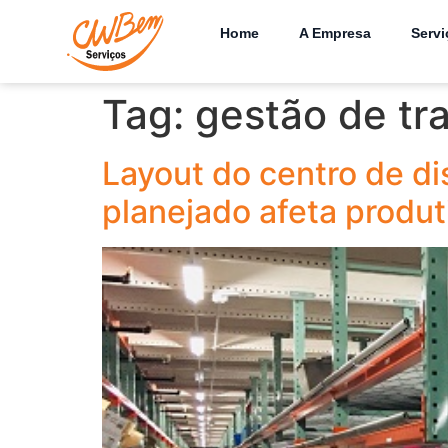
Home
A Empresa
Servi
Tag:
gestão de tr
Layout do centro de di
planejado afeta produt