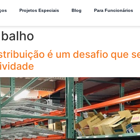
ços
Projetos Especiais
Blog
Para Funcionários
abalho
stribuição é um desafio que s
ividade