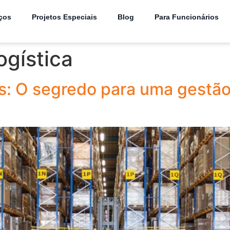
ços
Projetos Especiais
Blog
Para Funcionários
ogística
s: O segredo para uma gestão