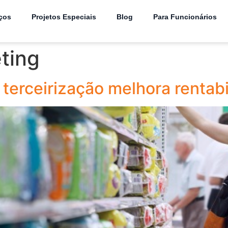
ços
Projetos Especiais
Blog
Para Funcionários
eting
terceirização melhora rentab