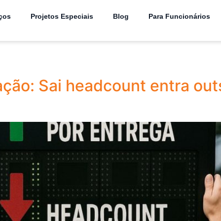
ços
Projetos Especiais
Blog
Para Funcionários
ção: Sai headcount entra out