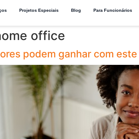
ços
Projetos Especiais
Blog
Para Funcionários
ome office
tores podem ganhar com este 