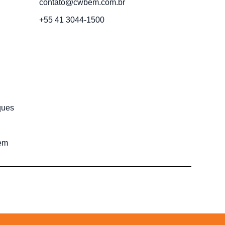
contato@cwbem.com.br
+55 41 3044-1500
ques
em