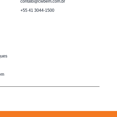
contato@cwbem.com.br
+55 41 3044-1500
ques
em