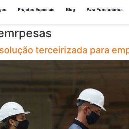
ços
Projetos Especiais
Blog
Para Funcionários
 emrpesas
solução terceirizada para e