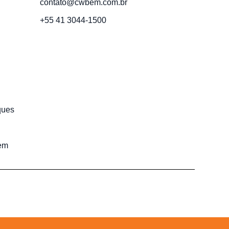
contato@cwbem.com.br
+55 41 3044-1500
ques
em