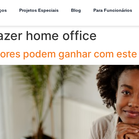
ços
Projetos Especiais
Blog
Para Funcionários
zer home office
tores podem ganhar com este 