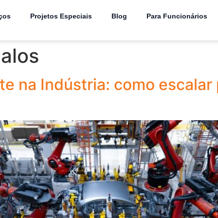
ços
Projetos Especiais
Blog
Para Funcionários
alos
nte na Indústria: como escala