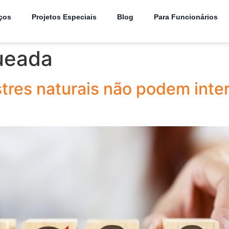
ços
Projetos Especiais
Blog
Para Funcionários
ueada
tres naturais não podem inte