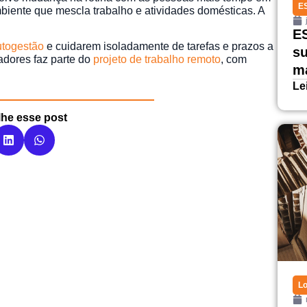
E
biente que mescla trabalho e atividades domésticas. A
ES
utogestão
e cuidarem isoladamente de tarefas e prazos a
su
dores faz parte do
projeto de trabalho remoto
, com
ma
Le
lhe esse post
Lo