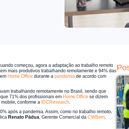
uando começou, agora a adaptação ao trabalho remoto
Pos
entem mais produtivos trabalhando remotamente e 94% das
e em
Home Office
durante a
pandemia
de acordo com
avam trabalhando remotamente no Brasil, sendo que
 que 71% dos profissionais em
Home Office
se dizem
é mobile, conforme a
IDCResearch
.
30% após a pandemia. Assim, como no trabalho remoto,
lica
Renato Pádua
, Gerente Comercial da
CWBem
.