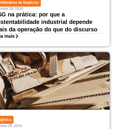
SG
Modelos de Negócios
junho 29, 2026
G na prática: por que a
stentabilidade industrial depende
is da operação do que do discurso
ia mais
gística
maio 28, 2026