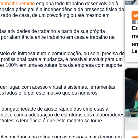
o
trabalho remoto
engloba todo trabalho desenvolvido à
rística principal é a independência da presença física do
alizado de casa, de um coworking ou até mesmo em
Mo
Co
s atividades de trabalho a partir da sua própria
me
 por alternância entre trabalho em casa e trabalho na
e
Le
teio de infraestrutura e comunicação, ou seja, precisa de
profissional para a mudança, é possível evoluir para um
ser 100% em uma estrutura fora da empresa com suporte
quer lugar, com acesso virtual a sistemas, ferramentas
 os lados e, é por este motivo que os números
:
a obrigatoriedade de ajuste rápido das empresas à
contece com a adequação de estruturas dos colaboradores
troles. A tendência é que este modelo se torne
nvolve mudança na rotina com as pessoas mais tempo em