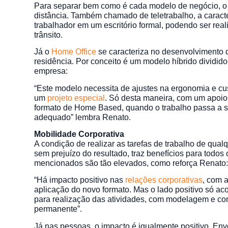
Para separar bem como é cada modelo de negócio, 
distância. Também chamado de teletrabalho, a caracte
trabalhador em um escritório formal, podendo ser re
trânsito.
Já o
Home Office
se caracteriza no desenvolvimento da
residência. Por conceito é um modelo híbrido dividido
empresa:
“Este modelo necessita de ajustes na ergonomia e cus
um
projeto especial
. Só desta maneira, com um apoio 
formato de Home Based, quando o trabalho passa a 
adequado” lembra Renato.
Mobilidade Corporativa
A condição de realizar as tarefas de trabalho de qual
sem prejuízo do resultado, traz benefícios para todos
mencionados são tão elevados, como reforça Renato
“Há impacto positivo nas
relações corporativas
, com 
aplicação do novo formato. Mas o lado positivo só a
para realização das atividades, com modelagem e con
permanente”.
Já nas pessoas, o impacto é igualmente positivo. E