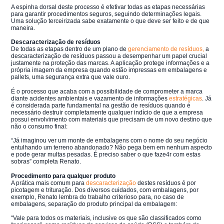
A espinha dorsal deste processo é efetivar todas as etapas necessárias
para garantir procedimentos seguros, seguindo determinações legais.
Uma solução terceirizada sabe exatamente o que deve ser feito e de que
maneira.
Descaracterização de resíduos
De todas as etapas dentro de um plano de
gerenciamento de resíduos,
a
descaracterização de resíduos passou a desempenhar um papel crucial
justamente na proteção das marcas. A aplicação protege informações e a
própria imagem da empresa quando estão impressas em embalagens e
pallets, uma segurança extra que vale ouro.
É o processo que acaba com a possibilidade de comprometer a marca
diante acidentes ambientais e vazamento de informações
estratégicas
. Já
é considerada parte fundamental na gestão de resíduos quando é
necessário destruir completamente qualquer indício de que a empresa
possui envolvimento com materiais que precisam de um novo destino que
não o consumo final:
“Já imaginou ver um monte de embalagens com o nome do seu negócio
entulhando um terreno abandonado? Não pega bem em nenhum aspecto
e pode gerar multas pesadas. É preciso saber o que faze4r com estas
sobras” completa Renato.
Procedimento para qualquer produto
A prática mais comum para
descaracterização
destes resíduos é por
picotagem e trituração. Dos diversos cuidados, com embalagens, por
exemplo, Renato lembra do trabalho criterioso para, no caso de
embalagens, separação do produto principal da embalagem:
“Vale para todos os materiais, inclusive os que são classificados como