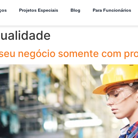
ços
Projetos Especiais
Blog
Para Funcionários
qualidade
seu negócio somente com pro