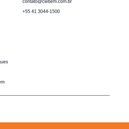
contato@cwbem.com.br
+55 41 3044-1500
ques
em