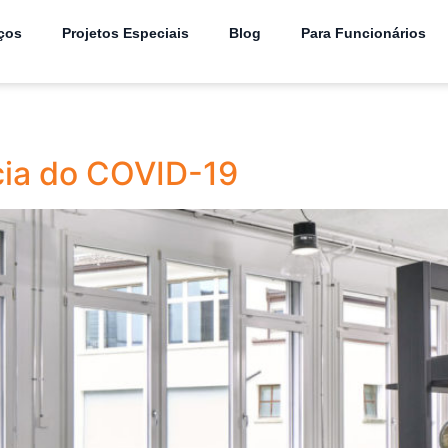
ços
Projetos Especiais
Blog
Para Funcionários
cia do COVID-19