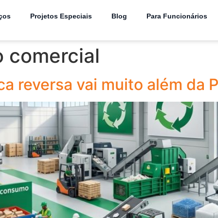
ços
Projetos Especiais
Blog
Para Funcionários
o comercial
tica reversa vai muito além da