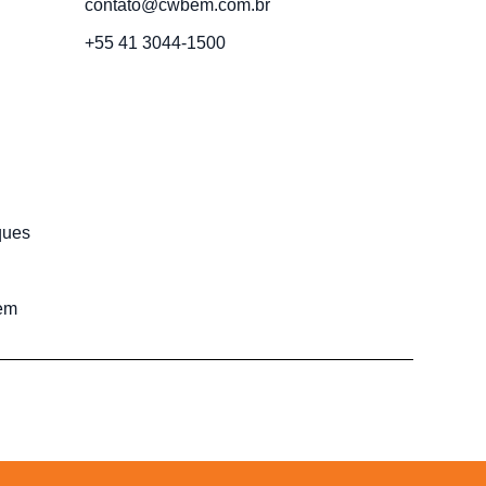
contato@cwbem.com.br
+55 41 3044-1500
ques
em