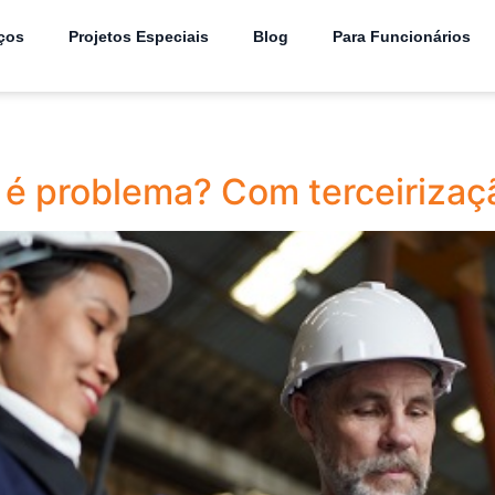
ços
Projetos Especiais
Blog
Para Funcionários
 é problema? Com terceirizaçã