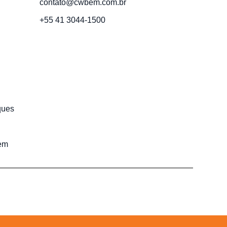
contato@cwbem.com.br
+55 41 3044-1500
ques
em